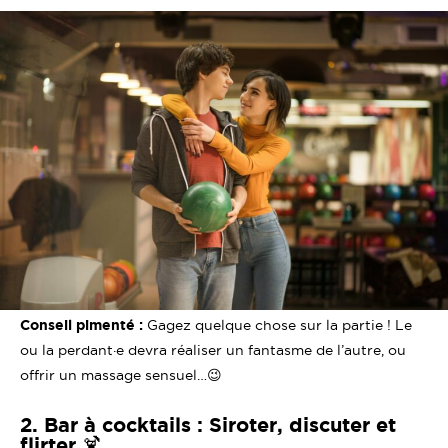
Conseil pimenté :
Gagez quelque chose sur la partie ! Le
ou la perdant·e devra réaliser un fantasme de l’autre, ou
offrir un massage sensuel…😉
2. Bar à cocktails : Siroter, discuter et
flirter 🍹