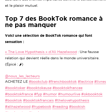
et le plaisir mutuel.
Top 7 des BookTok romance à
ne pas manquer
Voici une sélection de BookTok romance qui font
sensation :
« The Love Hypothesis » d’Ali Hazelwood
: Une fausse
relation qui devient réelle dans le monde universitaire.
(Épicé : 🌶️)
@nous_les_lecteurs
ACHETEZ LE
#bookclub
#frenchbooktok
#lectrice
#livres
#booktoker
#booktokeuse
#booktokfrancee
#booktokfrance
#fyp
#humor
#humourlive
#okbooktok
#booktok
#booktokfrancais
#thelovehypothesis
#alihazelwood
#hypebook
#reading
#bookish