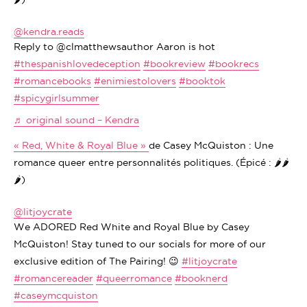
@kendra.reads
Reply to @clmatthewsauthor Aaron is hot
#thespanishlovedeception
#bookreview
#bookrecs
#romancebooks
#enimiestolovers
#booktok
#spicygirlsummer
♬ original sound – Kendra
« Red, White & Royal Blue »
de Casey McQuiston : Une
romance queer entre personnalités politiques. (Épicé : 🌶️🌶️
🌶️)
@litjoycrate
We ADORED Red White and Royal Blue by Casey
McQuiston! Stay tuned to our socials for more of our
exclusive edition of The Pairing! 😉
#litjoycrate
#romancereader
#queerromance
#booknerd
#caseymcquiston