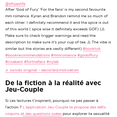
@bfojaslife
After ‘God of Fury’ ‘For the fans’ is my second favourite
mm romance. Kyran and Brandon remind me so much of
each other. I definitely recommend it and the spice is out
of this world ( spice wise it definitely exceeds GOF) (⚠️
Make sure to check trigger warnings and read the
description to make sure it’s your cup of tea. ⚠️ The vibe is
similar but the stories are vastly different)
#booktok
#bookrecommendations
#mmromance
#godoffury
#rinakent
#forthefans
#nylak
♬ sonido original – david.laid.motivation
De la fiction à la réalité avec
Jeu-Couple
Si ces lectures t’inspirent, pourquoi ne pas passer à
l’action ?
L’application Jeu-Couple te propose des défis
coquins et des questions osées
pour explorer ta sexualité