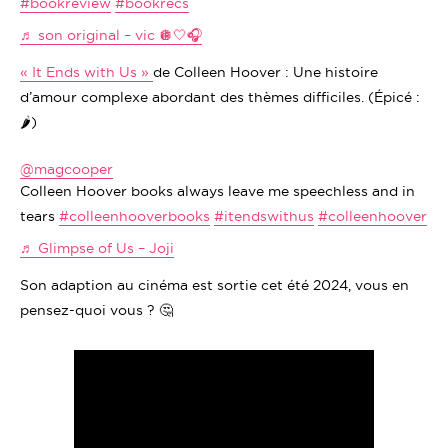
#bookreview
#bookrecs
♬ son original – vic 🪩🤍🎧
« It Ends with Us »
de Colleen Hoover : Une histoire
d’amour complexe abordant des thèmes difficiles. (Épicé :
🌶️)
@magcooper
Colleen Hoover books always leave me speechless and in
tears
#colleenhooverbooks
#itendswithus
#colleenhoover
♬ Glimpse of Us – Joji
Son adaption au cinéma est sortie cet été 2024, vous en
pensez-quoi vous ? 🤔