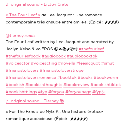
♬ original sound – LitJoy Crate
« The Four Leaf »
de Lee Jacquot : Une romance
contemporaine très chaude entre ami·e·s. (Épicé : 🌶️🌶️🌶️🌶️)
@tierney.reads
The Four Leaf written by Lee Jacquot and narrated by
Jaclyn Kelso & vo.EROS 🎧🔥📚🌶️😮‍💨
#thefourleaf
#thefourleafbook
#audiobook
#audiobooktok
#voiceactor
#voiceacting
#novella
#leejacquot
#smut
#friendstolovers
#friendstoloverstrope
#friendstoloversromance
#booktok
#books
#bookworm
#bookish
#bookishthoughts
#bookreview
#bookishtiktok
#bookishthings
#fyp
#foryou
#foryoupage
#fypシ
♬ original sound – Tierney 📚
« For The Fans » de Nyla K : Une histoire érotico-
romantique audacieuse. (Épicé : 🌶️🌶️🌶️🌶️🌶️)