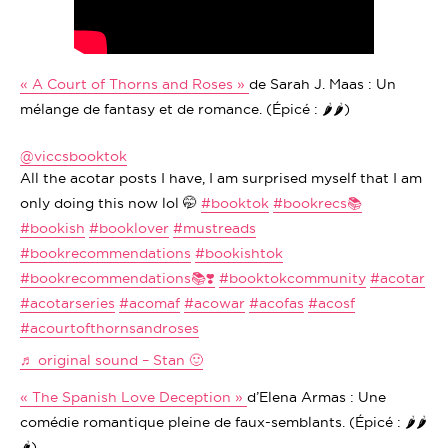
« A Court of Thorns and Roses »
de Sarah J. Maas : Un
mélange de fantasy et de romance. (Épicé : 🌶️🌶️)
@viccsbooktok
All the acotar posts I have, I am surprised myself that I am
only doing this now lol 🤭
#booktok
#bookrecs📚
#bookish
#booklover
#mustreads
#bookrecommendations
#bookishtok
#bookrecommendations📚❣️
#booktokcommunity
#acotar
#acotarseries
#acomaf
#acowar
#acofas
#acosf
#acourtofthornsandroses
♬ original sound – Stan 🙂
« The Spanish Love Deception »
d’Elena Armas : Une
comédie romantique pleine de faux-semblants. (Épicé : 🌶️🌶️
🌶️)