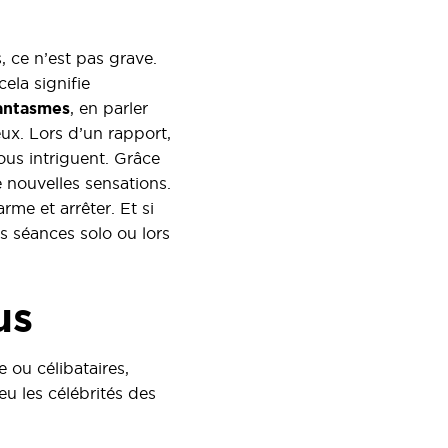
, ce n’est pas grave.
ela signifie
antasmes
, en parler
eux. Lors d’un rapport,
ous intriguent. Grâce
e nouvelles sensations.
rme et arrêter. Et si
s séances solo ou lors
us
e ou célibataires,
u les célébrités des