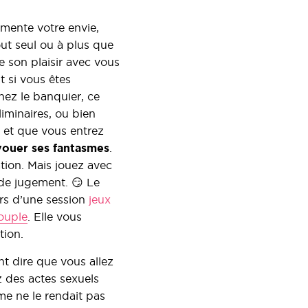
gmente votre envie,
out seul ou à plus que
ge son plaisir avec vous
t si vous êtes
hez le banquier, ce
liminaires, ou bien
 et que vous entrez
vouer ses fantasmes
.
ation. Mais jouez avec
 de jugement. 😏 Le
ors d’une session
jeux
ouple
. Elle vous
tion.
t dire que vous allez
 des actes sexuels
me ne le rendait pas