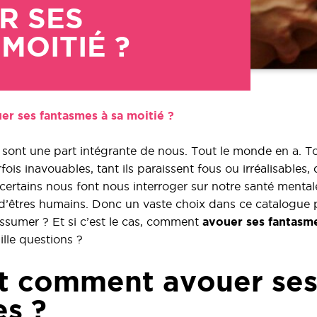
R SES
MOITIÉ ?
r ses fantasmes à sa moitié ?
 sont une part intégrante de nous. Tout le monde en a. 
rfois inavouables, tant ils paraissent fous ou irréalisables,
certains nous font nous interroger sur notre santé mentale
 d’êtres humains. Donc un vaste choix dans ce catalogue p
 assumer ? Et si c’est le cas, comment
avouer ses fantasm
ille questions ?
t comment avouer se
s ?