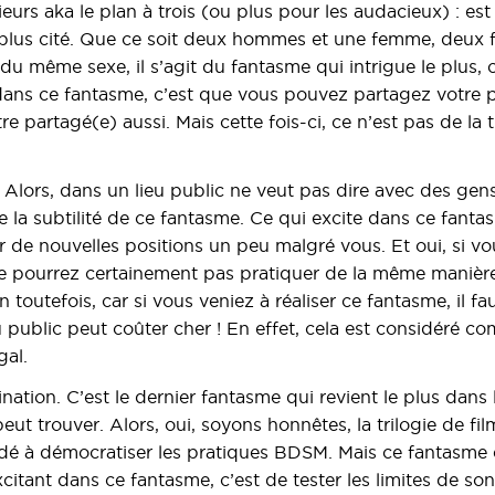
ieurs aka le plan à trois (ou plus pour les audacieux) : es
e plus cité. Que ce soit deux hommes et une femme, deu
 du même sexe, il s’agit du fantasme qui intrigue le plus, c
t dans ce fantasme, c’est que vous pouvez partagez votre 
re partagé(e) aussi. Mais cette fois-ci, ce n’est pas de la 
. Alors, dans un lieu public ne veut pas dire avec des gen
de la subtilité de ce fantasme. Ce qui excite dans ce fantasm
r de nouvelles positions un peu malgré vous. Et oui, si vo
e pourrez certainement pas pratiquer de la même manière
n toutefois, car si vous veniez à réaliser ce fantasme, il fa
 public peut coûter cher ! En effet, cela est considéré co
égal.
tion. C’est le dernier fantasme qui revient le plus dans l
ut trouver. Alors, oui, soyons honnêtes, la trilogie de fi
é à démocratiser les pratiques BDSM. Mais ce fantasme e
xcitant dans ce fantasme, c’est de tester les limites de son