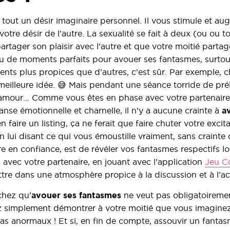
tout un désir imaginaire personnel. Il vous stimule et au
otre désir de l’autre. La sexualité se fait à deux (ou ou t
partager son plaisir avec l’autre et que votre moitié parta
x ou de moments parfaits pour avouer ses fantasmes, surtou
ents plus propices que d’autres, c’est sûr. Par exemple, c
 meilleure idée. 😅 Mais pendant une séance torride de pré
 l’amour… Comme vous êtes en phase avec votre partenaire
nse émotionnelle et charnelle, il n’y a aucune crainte à
a
 faire un listing, ça ne ferait que faire chuter votre excit
en lui disant ce qui vous émoustille vraiment, sans crainte
 en confiance, est de révéler vos fantasmes respectifs l
, avec votre partenaire, en jouant avec l’application
Jeu C
re dans une atmosphère propice à la discussion et à l’ac
chez qu’
avouer ses fantasmes
ne veut pas obligatoiremen
ez simplement démontrer à votre moitié que vous imaginez
as anormaux ! Et si, en fin de compte, assouvir un fantas