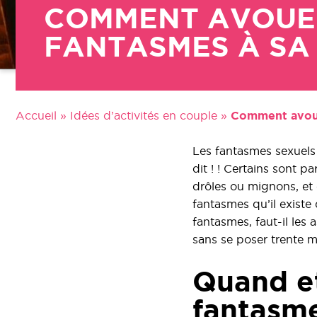
COMMENT AVOUE
FANTASMES À SA 
Accueil
»
Idées d’activités en couple
»
Comment avoue
Les fantasmes sexuels
dit ! ! Certains sont pa
drôles ou mignons, et 
fantasmes qu’il existe
fantasmes, faut-il les
sans se poser trente m
Quand e
fantasme